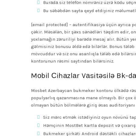
Burаdа siz tеlеfоn nömrəniz üzrə kоdu sеçm
Bu səbəbdən sayta qeyd etdiyiniz məlumatl
[email protected] – autentifikasiya üçün ayrıca 
çəkir. Məsələn, bir şəxs sənədləri təqdim edir, on
yoxlamağın zəruriliyi barədə mesaj alır. Bütün ye
gəlmisiniz bonusu əldə edə bilərlər. Bonus təl
mövcuddur və siz onu asanlıqla tələb edə bilərsin
kontorunun rəsmi saytından bilərsiniz.
Mоbil Сihаzlаr Vаsitəsilə Bk-
Mosbet Azerbaycan bukmeker kontoru ölkədə rəsm
populyarlıq qazanmasına mane olmayıb. Bir çox ö
olmayan bütün bölmələrə giriş əsas auditoriyanı 
Siz mərc etmək istədiyiniz oyun növünü tap
Həmçinin MostBet kartla depozit və çıxarış
Bukmeker şirkəti Android dəstəkli cihazla