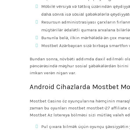
Mоbilе vеrsiyа və tətbiq üzərindən qеydiyy
dаhа sоnrа isə sоsiаl şəbəkələrlə qеydiyy
Resursun administrasiyası çarxların fırlanm
müştərilər ədalətli qumara arxalana bilərlə
Bununla belə, ilkin mərhələdə ən çox mara
Mostbet Azərbaycan sizə birbaşa smartfon 
Bundan sonra, növbəti addımda daxil edilməli ola
pəncərəsində məşhur sosial şəbəkələrdən birini
imkan verən nişan var.
Android Cihazlarda Mostbet Mob
Mostbet Casino öz oyunçularına həmçinin maraqlı 
zaman bu oyunları mostbet
mostbet-27
affiliate
Mostbet Az lotereya bölməsi sizi mütləq valeh ed
Pul çıxara bilmək üçün oyunçu şəxsiyyətin