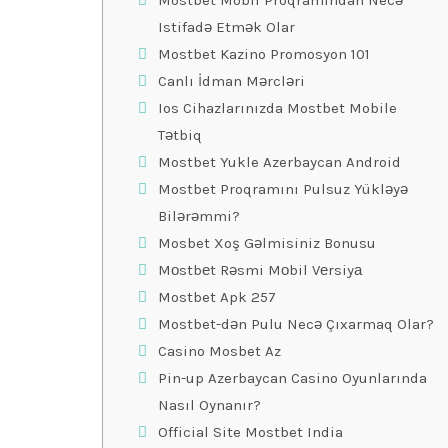
Mostbet Mobil Proqramından Necə
Istifadə Etmək Olar
Mostbet Kazino Promosyon 101
Canlı İdman Mərcləri
Ios Cihazlarınızda Mostbet Mobile
Tətbiq
Mostbet Yukle Azerbaycan Android
Mostbet Proqramını Pulsuz Yükləyə
Bilərəmmi?
Mosbet Xoş Gəlmisiniz Bonusu
Mоstbеt Rəsmi Mоbil Vеrsiyа
Mostbet Apk 257
Mostbet-dən Pulu Necə Çıxarmaq Olar?
Casino Mosbet Az
Pin-up Azerbaycan Casino Oyunlarında
Nasıl Oynanır?
Official Site Mostbet India