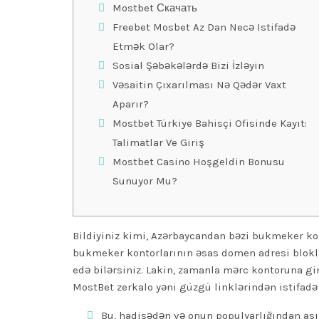
Mostbet Скачать
Freebet Mosbet Az Dan Necə Istifadə
Etmək Olar?
Sosial Şəbəkələrdə Bizi İzləyin
Vəsaitin Çıxarılması Nə Qədər Vaxt
Aparır?
Mostbet Türkiye Bahisçi Ofisinde Kayıt:
Talimatlar Ve Giriş
Mostbet Casino Hoşgeldin Bonusu
Sunuyor Mu?
Bildiyiniz kimi, Azərbaycandan bəzi bukmeker kon
bukmeker kontorlarının əsas domen adresi bloklan
edə bilərsiniz. Lakin, zamanla mərc kontoruna g
MostBet zerkalo yəni güzgü linklərindən istifadə
Bu, hadisədən və onun populyarlığından asılı