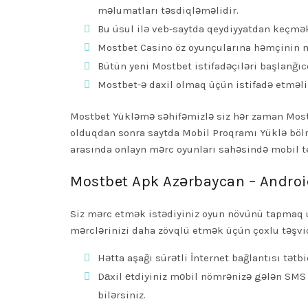
məlumatları təsdiqləməlidir.
Bu üsul ilə veb-saytda qeydiyyatdan keçmək
Mostbet Casino öz oyunçularına həmçinin ma
Bütün yeni Mostbet istifadəçiləri başlanğıc
Mostbet-ə daxil olmaq üçün istifadə etməli
Mostbet Yükləmə səhifəmizlə siz hər zaman Mostb
olduqdan sonra saytda Mobil Proqramı Yüklə bölmə
arasında onlayn mərc oyunları sahəsində mobil tex
Mostbet Apk Azərbaycan – Androi
Siz mərc etmək istədiyiniz oyun növünü tapmaq ü
mərclərinizi daha zövqlü etmək üçün çoxlu təşviql
Hətta aşağı sürətli İnternet bağlantısı tətb
Dаxil еtdiyiniz mоbil nömrənizə gələn SMS 
bilərsiniz.