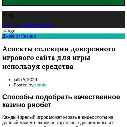
Blog
Home
»
Джекпот Казино
»
14
Ago
Джекпот Казино
Аспекты селекции доверенного
игрового сайта для игры
используя средства
julio 9, 2024
Posted by
admin
Способы подобрать качественное
казино риобет
Каждый зрелый игрок может играть в видеослоты на
данный момент, включая карточные дисциплины, и с