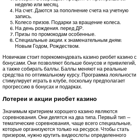
неделю или месяц.
На счет. Даются за пополнение счета на учетную
запись.
Колесо призов. Подарки за вращение колеса.
На день рождения. перед ДР.
Призы по промокодам особенные.
Специальные акции. к знаменательным дням:
Новым Годом, Рождеством.
Новичкам стоит порекомендовать казино риобет казино с
бонусами. Они позволяют больше бонусов и привилегий,
а также собирать баллы. Баллы меняют на реальные
средства по оптимальному курсу. Программа лояльности
стимулирует играть в клубе, поскольку предполагает
прогрессию в бонусах и подарках.
Лотереи и акции риобет казино
Значимым критерием хорошего казино являются
соревнования. Они делятся на два типа. Первый тип —
тематические соревнования, чаще всего специальные,
которые организуются только на ресурсе. Чтобы стать
призером, нужно крутить видеослоты определенного