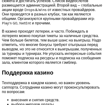
сюжета и достигать успехов. Список видеослотов
размещается администрацией. Второй вид — глобальные
акции вроде Drops&Wins от известных провайдеров.
Они проводятся в разных клубах, так как являются
общими. Организуются крупными провайдерами игр:
Play’n GO, NetEnt и прочими.
В казино проходят лотереи, и часто. Побеждать в
лотереях можно покупая тикеты за наличные средства.
Чем больше билетов, тем выше шанс на выигрыш. Надо
отметить, что многие бонусы требуют отыгрыша перед
выводом, но это не относится к выигрышам, полученных
за турниры и турнирах. Не упускать интересные события
поможет подписка на ресурсы и подписка на сообщения
зала, клиентом которого является гэмблер.
Поддержка казино
Техподдержка в каждом казино, но важен уровень
саппорта. Сотрудники казино могут проконсультировать
по вопросам:
внесения и снятия средств.
выбора методов оплаты.