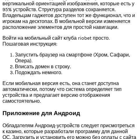
вертикальной ориентацией изображения, которые есть у
95% устройств. Структура разделов сохраняется.
Владельцам гаджетов доступен тот же функционал, что и
игрокам на десктопах. В мобильной версии изменяется
расположение элементов для простой навигации.
Войти на мобильный сайт клуба riobet просто.
Пошаговая инструкция:
Запустить браузер на смартфоне (Хром, Сафари,
Опера).
Вписать домен в строку.
Подождать немного.
Если мобильная версия есть, она станет доступна
автоматически, потому что система определяет тип
устройства и предлагает версию отображения
самостоятельно.
Приложение для Андроид
Обладателям Андроид-устройств следует присмотреться
к казино, которые разработали программу для данной
ОС. Загрузить и установить его можно без оплаты с сайта