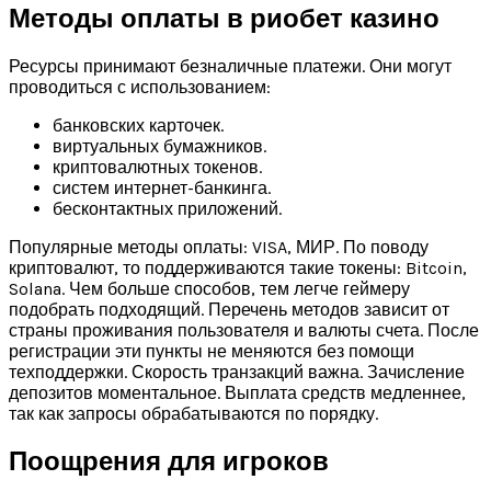
Методы оплаты в риобет казино
Ресурсы принимают безналичные платежи. Они могут
проводиться с использованием:
банковских карточек.
виртуальных бумажников.
криптовалютных токенов.
систем интернет-банкинга.
бесконтактных приложений.
Популярные методы оплаты: VISA, МИР. По поводу
криптовалют, то поддерживаются такие токены: Bitcoin,
Solana. Чем больше способов, тем легче геймеру
подобрать подходящий. Перечень методов зависит от
страны проживания пользователя и валюты счета. После
регистрации эти пункты не меняются без помощи
техподдержки. Скорость транзакций важна. Зачисление
депозитов моментальное. Выплата средств медленнее,
так как запросы обрабатываются по порядку.
Поощрения для игроков