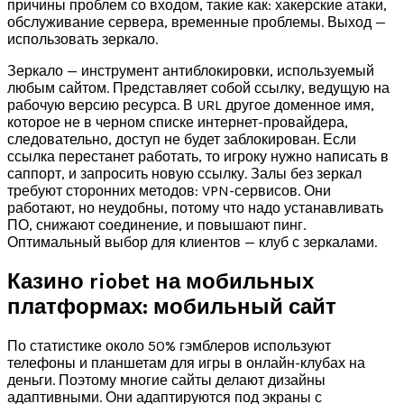
причины проблем со входом, такие как: хакерские атаки,
обслуживание сервера, временные проблемы. Выход —
использовать зеркало.
Зеркало — инструмент антиблокировки, используемый
любым сайтом. Представляет собой ссылку, ведущую на
рабочую версию ресурса. В URL другое доменное имя,
которое не в черном списке интернет-провайдера,
следовательно, доступ не будет заблокирован. Если
ссылка перестанет работать, то игроку нужно написать в
саппорт, и запросить новую ссылку. Залы без зеркал
требуют сторонних методов: VPN-сервисов. Они
работают, но неудобны, потому что надо устанавливать
ПО, снижают соединение, и повышают пинг.
Оптимальный выбор для клиентов — клуб с зеркалами.
Казино riobet на мобильных
платформах: мобильный сайт
По статистике около 50% гэмблеров используют
телефоны и планшетам для игры в онлайн-клубах на
деньги. Поэтому многие сайты делают дизайны
адаптивными. Они адаптируются под экраны с