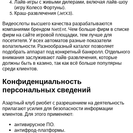
Лайв-игры с живыми дилерами, включая лайв-шоу
(игру Колесо Фортуны).
Краш-развлечения (JetX3).
Видеослоты высшего качества разрабатываются
компаниями брендом NetEnt. Чем больше фирм в списке
фирм на сайте игровой площадки, тем лучше для
посетителя. У всех автоматов разные показатели
волатильности. Разнообразный каталог позволяет
подобрать аппарат под конкретный банкролл. Отдельного
внимания заслуживают лайв-развлечения, которые
должны быть в казино, так как всё больше популярны
среди клиентов.
Конфиденциальность
персональных сведений
Азартный клуб риобет с разрешением на деятельность
прилагают усилия для безопасности информации
клиентов. Для этого применяют:
антивирусное ПО.
антифрод-платформы.