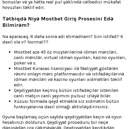
bonuslar və ya hətta real pul şəklində cəlbedici mükafat
hovuzları təklif edir.
Tətbiqdə Niyə Mostbet Giriş Prosesini Edə
Bilmirəm?
Na aparacaq. R daha sonra adi etimadnam? Sini istifad? K
daxil ola v? Normal??
Mostbet aze 45 öz müştərilərinə idman mərcləri,
canlı mərclər, virtual idman oyunları, kazino oyunları,
poker və s.
Mostbet Kürasao lisenziyası ilə fəaliyyət göstərən
rəsmi onlayn mərc platformasıdır və istifadəçilərinə
idman mərcləri və kazino oyunları xidmətləri təklif
edir.
Qeydiyyatdan keçmiş bütün istifadəçilər istənilən
canlı matçın canlı yayımını pulsuz izləyə bilər.
Xüsusi formada qeyd etməklə siz xidmətin bütün
funksiyalarına daxil olmağı aktivləşdirirsiniz.
Oyuna başlamaq üçün saytda qeydiyyatdan keçin və oyun
hesabınızı doldurun. Qeydiyyat proseduru bir neçə
dəqiqədən çox çəkməyəcək. Qeydiyyatdan keçdikdən