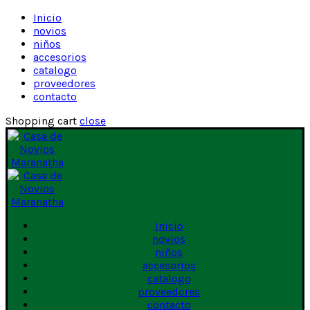
Inicio
novios
niños
accesorios
catalogo
proveedores
contacto
Shopping cart
close
Inicio
novios
niños
accesorios
catalogo
proveedores
contacto