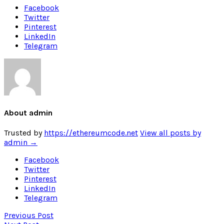
Facebook
Twitter
Pinterest
LinkedIn
Telegram
About admin
Trusted by
https://ethereumcode.net
View all posts by
admin
→
Facebook
Twitter
Pinterest
LinkedIn
Telegram
Previous Post