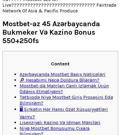
Live??????????????????????????????? Fairtrade
Network Of Asia & Pacific Produce
Mostbet-az 45 Azərbaycanda
Bukmeker Və Kazino Bonus
550+250fs
Content
Azerbaycanda Mostbet Baxış Nəticələri
🔎 Hesabimi Necə Doldura Bi̇lərəm?
Mostbet-də Matçları Canlı Izləmək Üçün
Ödəniş Etməliyəm?
Tətbiqdə Niyə Mostbet Giriş Prosesini Edə
Bilmirəm?
🖥 Şirkətin Hər Hansı Özəl Xüsusiyyətləri
Varmı?
Lisenziyalı Kazino Və Idman Mərcləri
Niyə Mostbet Bonusumu Çıxara
Bilmirəm?