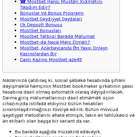
☎ Mostbet Hansı Müştəri Xidmətini
Təqdim Edir?
Bonuslar Və Bonus Proqramı
Mostbet Qeydiyyat Qaydaları
Ilk Depozi̇t Bonusu
Mostbet Bonusları
Mostbet Tətbiqi Barədə Məlumat
Mostbet-də Necə Mərc Etməli?
Mostbet, Azərbaycanda Ən Yaxşı Onlayn
Kazinolardan Bir
Canlı Kazino Mostbet-aze45
Nəzərinizə çatdıraq ki, sosial şəbəkə hesabında şifrəni
dəyişməklə həmçinin Mostbet bookmaker şirkətinin şəxsi
hesabına daxil olmaq avtomatik olaraq dəyişdiriləcək.
Daima giriş məlumatlarınızı daxil etməmək üçün
cihazınızda istifadə etdiyiniz bütün hesabları
sinxronlaşdırmağınızı tövsiyə edirik. Bütün mövcud
qeydiyyat metodlarını əhatə etmişik, lakin ən təhlükəsiz və
ən etibarlı olan başqa bir variant da var.
Bu barədə aşağıda müzakirə edəcəyik.