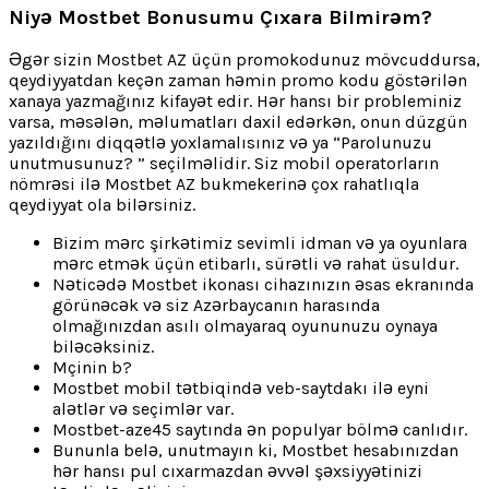
Niyə Mostbet Bonusumu Çıxara Bilmirəm?
Əgər sizin Mostbet AZ üçün promokodunuz mövcuddursa,
qeydiyyatdan keçən zaman həmin promo kodu göstərilən
xanaya yazmağınız kifayət edir. Hər hansı bir probleminiz
varsa, məsələn, məlumatları daxil edərkən, onun düzgün
yazıldığını diqqətlə yoxlamalısınız və ya “Parolunuzu
unutmusunuz? ” seçilməlidir. Siz mobil operatorların
nömrəsi ilə Mostbet AZ bukmekerinə çox rahatlıqla
qeydiyyat ola bilərsiniz.
Bizim mərc şirkətimiz sevimli idman və ya oyunlara
mərc etmək üçün etibarlı, sürətli və rahat üsuldur.
Nəticədə Mostbet ikonası cihazınızın əsas ekranında
görünəcək və siz Azərbaycanın harasında
olmağınızdan asılı olmayaraq oyununuzu oynaya
biləcəksiniz.
Mçinin b?
Mostbet mobil tətbiqində veb-saytdakı ilə eyni
alətlər və seçimlər var.
Mostbet-aze45 saytında ən populyar bölmə canlıdır.
Bununla belə, unutmayın ki, Mostbet hesabınızdan
hər hansı pul cıxarmazdan əvvəl şəxsiyyətinizi