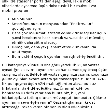
şəkildə stasionar portaldan aşağı deyil, lakin mobil
cihazlarda oynamaq üçün daha təsirli bir məhsul var –
mobil proqram.
Min olunur.
Smartfonunuzun menyusundan “Endirmələr”
qovluğunu açın;
Daha çox məlumat istifadə edərək fırıldaqçılar üçün
şəxsi hesabınıza hack etmək və vəsaitinizi müvafiq
etmək daha çətin olacaq.
Həmçinin, daha yaxşı analiz etmək imkanını da
unutmayın.
Bu müxtəlif çeşidli oyunlar maraqlı və əyləncəlidir.
Bu kateqoriya xüsusilə ona görə yaradılıb ki, nə vaxtsa
oynadığınız sevimli oyunlarınıza hər zaman qayıtmaq üçün
çıxışınız olsun. Beləcə nə vaxtsa qarşınıza çıxmış xoşunuza
gələn oyunları axtara-axtara qalmayacaqsınız. Hər 30 AZN-
lik pul qoyma üçün AZN məbləğlərdən əlavə pulsuz
fırlatmalar da əldə edəcəksiniz. Ümumilikdə, bu
bonusdan 10 dəfə yararlana bilərsiniz, bu, yeni
istifadəçilərə tətbiq olunan müvəqqəti bonusdur. Çökmə
oyunlarını sevməyən varmı? Qazandıqlarınızı iki qat
artırmağa imkan verən bir bonus əldə edəcəksiniz.