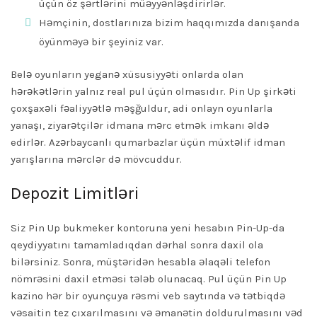
üçün öz şərtlərini müəyyənləşdirirlər.
Həmçinin, dostlarınıza bizim haqqımızda danışanda
öyünməyə bir şeyiniz var.
Belə oyunların yeganə xüsusiyyəti onlarda olan
hərəkətlərin yalnız real pul üçün olmasıdır. Pin Up şirkəti
çoxşaxəli fəaliyyətlə məşğuldur, adi onlayn oyunlarla
yanaşı, ziyarətçilər idmana mərc etmək imkanı əldə
edirlər. Azərbaycanlı qumarbazlar üçün müxtəlif idman
yarışlarına mərclər də mövcuddur.
Depozit Limitləri
Siz Pin Up bukmeker kontoruna yeni hesabın Pin-Up-da
qeydiyyatını tamamladıqdan dərhal sonra daxil ola
bilərsiniz. Sonra, müştəridən hesabla əlaqəli telefon
nömrəsini daxil etməsi tələb olunacaq. Pul üçün Pin Up
kazino hər bir oyunçuya rəsmi veb saytında və tətbiqdə
vəsaitin tez çıxarılmasını və əmanətin doldurulmasını vəd