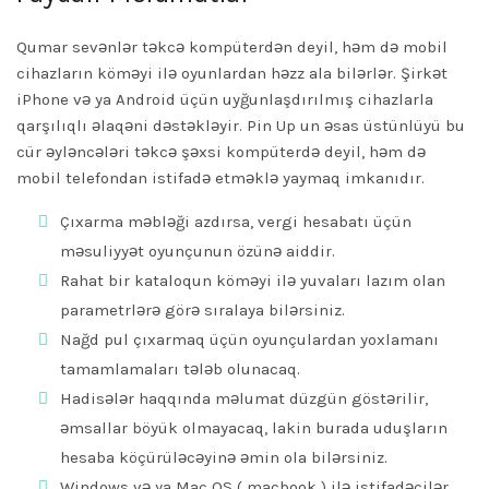
Qumar sevənlər təkcə kompüterdən deyil, həm də mobil
cihazların köməyi ilə oyunlardan həzz ala bilərlər. Şirkət
iPhone və ya Android üçün uyğunlaşdırılmış cihazlarla
qarşılıqlı əlaqəni dəstəkləyir. Pin Up un əsas üstünlüyü bu
cür əyləncələri təkcə şəxsi kompüterdə deyil, həm də
mobil telefondan istifadə etməklə yaymaq imkanıdır.
Çıxarma məbləği azdırsa, vergi hesabatı üçün
məsuliyyət oyunçunun özünə aiddir.
Rahat bir kataloqun köməyi ilə yuvaları lazım olan
parametrlərə görə sıralaya bilərsiniz.
Nağd pul çıxarmaq üçün oyunçulardan yoxlamanı
tamamlamaları tələb olunacaq.
Hadisələr haqqında məlumat düzgün göstərilir,
əmsallar böyük olmayacaq, lakin burada uduşların
hesaba köçürüləcəyinə əmin ola bilərsiniz.
Windows və ya Mac OS ( macbook ) ilə istifadəçilər