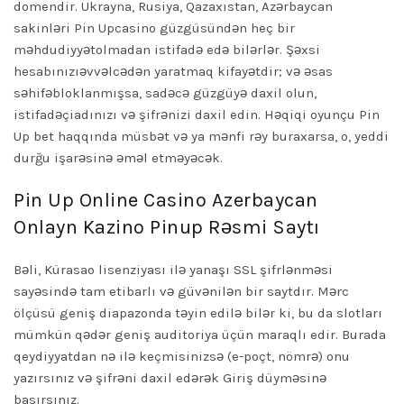
domendir. Ukrayna, Rusiya, Qazaxıstan, Azərbaycan
sakinləri Pin Upcasino güzgüsündən heç bir
məhdudiyyətolmadan istifadə edə bilərlər. Şəxsi
hesabınızıəvvəlcədən yaratmaq kifayətdir; və əsas
səhifəbloklanmışsa, sadəcə güzgüyə daxil olun,
istifadəçiadınızı və şifrənizi daxil edin. Həqiqi oyunçu Pin
Up bet haqqında müsbət və ya mənfi rəy buraxarsa, o, yeddi
durğu işarəsinə əməl etməyəcək.
Pin Up Online Casino Azerbaycan ️
Onlayn Kazino Pinup Rəsmi Saytı
Bəli, Kürasao lisenziyası ilə yanaşı SSL şifrlənməsi
sayəsində tam etibarlı və güvənilən bir saytdır. Mərc
ölçüsü geniş diapazonda təyin edilə bilər ki, bu da slotları
mümkün qədər geniş auditoriya üçün maraqlı edir. Burada
qeydiyyatdan nə ilə keçmisinizsə (e-poçt, nömrə) onu
yazırsınız və şifrəni daxil edərək Giriş düyməsinə
basırsınız.