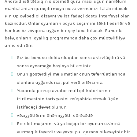
Android isə tətbiqin sistemdə qurulması üçün naməlum
mənbələrdən quraşdırmaya icazə vermənizi tələb edəcək.
Pin-Up cəlbedici dizaynı və istifadəçi dostu interfeysi olan
kazinodur. Onlar oyunların böyük seçimini təklif edirlər və
hər kəs öz zövqünə uyğun bir şey tapa biləcək. Bununla
belə, onların loyallıq proqramında daha çox müxtəlifliyə
ümid edirəm.
Siz bu bonusu doldurduqdan sonra aktivləşdirə və
sonra oynamağa başlaya bilərsiniz.
Onun göstərdiyi məlumatlar onun təfərrüatlarında
olanlara uyğundursa, pul verə bilərsiniz.
Yuxarıda pin-up aviator multiplikatorlarının
itirilməsinin tarixçəsini müşahidə etmək üçün
istifadəçi dəvət olunur.
vəziyyətlərini əhəmiyyətli dərəcədə
Bir slot maşınını və ya başqa bir oyunun üzərinə
vurmaq kifayətdir və yaxşı pul qazana biləcəyiniz bir