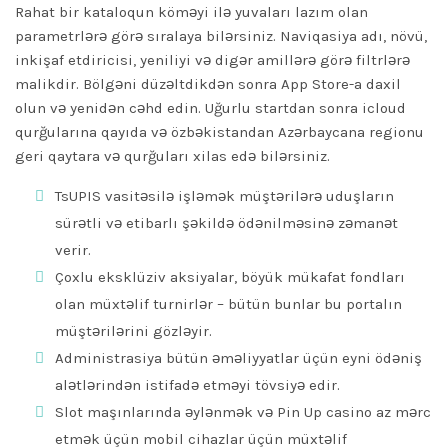
Rahat bir kataloqun köməyi ilə yuvaları lazım olan
parametrlərə görə sıralaya bilərsiniz. Naviqasiya adı, növü,
inkişaf etdiricisi, yeniliyi və digər amillərə görə filtrlərə
malikdir. Bölgəni düzəltdikdən sonra App Store-a daxil
olun və yenidən cəhd edin. Uğurlu startdan sonra icloud
qurğularına qayıda və özbəkistandan Azərbaycana regionu
geri qaytara və qurğuları xilas edə bilərsiniz.
TsUPIS vasitəsilə işləmək müştərilərə uduşların
sürətli və etibarlı şəkildə ödənilməsinə zəmanət
verir.
Çoxlu eksklüziv aksiyalar, böyük mükafat fondları
olan müxtəlif turnirlər – bütün bunlar bu portalın
müştərilərini gözləyir.
Administrasiya bütün əməliyyatlar üçün eyni ödəniş
alətlərindən istifadə etməyi tövsiyə edir.
Slot maşınlarında əylənmək və Pin Up casino az mərc
etmək üçün mobil cihazlar üçün müxtəlif