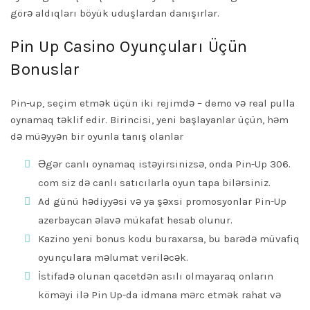
görə aldıqları böyük uduşlardan danışırlar.
Pin Up Casino Oyunçuları Üçün
Bonuslar
Pin-up, seçim etmək üçün iki rejimdə – demo və real pulla
oynamaq təklif edir. Birincisi, yeni başlayanlar üçün, həm
də müəyyən bir oyunla tanış olanlar
Əgər canlı oynamaq istəyirsinizsə, onda Pin-Up 306.
com siz də canlı satıcılarla oyun tapa bilərsiniz.
Ad günü hədiyyəsi və ya şəxsi promosyonlar Pin-Up
azerbaycan əlavə mükafat hesab olunur.
Kazino yeni bonus kodu buraxarsa, bu barədə müvafiq
oyunçulara məlumat veriləcək.
İstifadə olunan qacetdən asılı olmayaraq onların
köməyi ilə Pin Up-da idmana mərc etmək rahat və