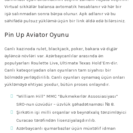
Virtual sikkələr balansa avtomatik hesablanır və hər bir
işə salınmadan sonra bərpa olunur. Apk adlanır və bu
səhifədə pulsuz yükləmə üçün bir link əldə edə bilərsiniz.
Pin Up Aviator Oyunu
Canlı kazinoda rulet, blackjack, poker, bakara və digər
əyləncə növləri var. Azərbaycanlılar arasında ən
populyarları Roulette Live, Ultimate Texas Hold’Em-dir.
Canlı kateqoriyadan olan oyunların tam siyahısı bir
bölmədə yerləşdirilib. Canlı oyunları oynamaq üçün onları
yükləməyə ehtiyac yoxdur, bütün proses onlayndır.
“William Hill” MMC “Bukmekerlər Assosiasiyası”
SRO-nun üzvüdür – üzvlük şəhadətnaməsi № 8.
Şirkətin işi milli orqanlar və beynəlxalq tənzimləyici
Curacao tərəfindən lisenziyalaşdırılıb.
Azərbaycanlı qumarbazlar üçün müxtəlif idman