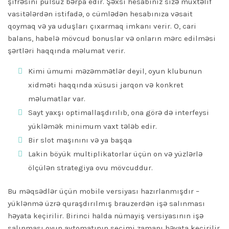
şifrəsini pulsuz bərpa edir. Şəxsi hesabınız sizə müxtəlif
vasitələrdən istifadə, o cümlədən hesabınıza vəsait
qoymaq və ya uduşları çıxarmaq imkanı verir. O, cari
balans, habelə mövcud bonuslar və onların mərc edilməsi
şərtləri haqqında məlumat verir.
Kimi ümumi məzəmmətlər deyil, oyun klubunun
xidməti haqqında xüsusi jarqon və konkret
məlumatlar var.
Sayt yaxşı optimallaşdırılıb, ona görə də interfeysi
yükləmək minimum vaxt tələb edir.
Bir slot maşınını və ya başqa
Lakin böyük multiplikatorlar üçün on və yüzlərlə
ölçülən strategiya ovu mövcuddur.
Bu məqsədlər üçün mobile versiyası hazırlanmışdır –
yüklənmə üzrə quraşdırılmış brauzerdən işə salınması
həyata keçirilir. Birinci halda nümayiş versiyasının işə
salınması oyun avtomatının seçimi zamanı həyata keçirilir.