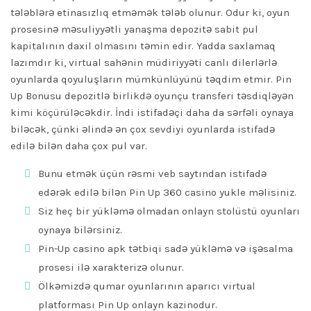
tələblərə etinasızlıq etməmək tələb olunur. Odur ki, oyun
prosesinə məsuliyyətli yanaşma depozitə sabit pul
kapitalının daxil olmasını təmin edir. Yadda saxlamaq
lazımdır ki, virtual sahənin müdiriyyəti canlı dilerlərlə
oyunlarda qoyuluşların mümkünlüyünü təqdim etmir. Pin
Up Bonusu depozitlə birlikdə oyunçu transferi təsdiqləyən
kimi köçürüləcəkdir. İndi istifadəçi daha da sərfəli oynaya
biləcək, çünki əlində ən çox sevdiyi oyunlarda istifadə
edilə bilən daha çox pul var.
Bunu etmək üçün rəsmi veb saytından istifadə
edərək edilə bilən Pin Up 360 casino yukle məlisiniz.
Siz heç bir yükləmə olmadan onlayn stolüstü oyunları
oynaya bilərsiniz.
Pin-Up casino apk tətbiqi sadə yükləmə və işəsalma
prosesi ilə xarakterizə olunur.
Ölkəmizdə qumar oyunlarının aparıcı virtual
platforması Pin Up onlayn kazinodur.