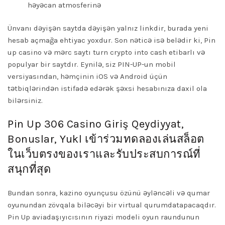
həyəcan atmosferinə
Ünvanı dəyişən saytda dəyişən yalnız linkdir, burada yeni
hesab açmağa ehtiyac yoxdur. Son nəticə isə belədir ki, Pin
up casino və mərc saytı turn crypto into cash etibarlı və
populyar bir saytdır. Eynilə, siz PIN-UP-un mobil
versiyasından, həmçinin iOS və Android üçün
tətbiqlərindən istifadə edərək şəxsi hesabınıza daxil ola
bilərsiniz.
Pin Up 306 Casino Giriş Qeydiyyat,
Bonuslar, Yukl เข้าร่วมทดลองเล่นสล็อต
ในเว็บตรงของเราและรับประสบการณ์ที่
สนุกที่สุด
Bundan sonra, kazino oyunçusu özünü əyləncəli və qumar
oyunundan zövqala biləcəyi bir virtual qurumdatapacaqdır.
Pin Up aviadaşıyıcısının riyazi modeli oyun raundunun