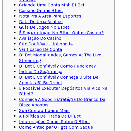
Criando Uma Conta Mhh B1 Bet
Cassino Online B1bet
Nota Pra A Área Para Esportes
Data De Uma Análise
Guia De Jogos No B1bet
É Seguro Jogar No B1bet Online Casino?
Avaliação Do Casino
Site Confiável Iphone 14
Verificação De Conta
B1 Bet Modalidades, Games At The Live
Streaming
B1 Bet É Confiável? Como Funciona?
Índice De Segurança
B1 Bet É Confiável? Conheça U Site De
Apostas B1 Be Orient
É Possível Executar Depósitos Via Pics Na
B1bet?
Conheça A Good Estratégia Do Branco Da
Blaze Apostas
Sua Contabilidade Mais
A Política De Tirada Da B1 Bet
Informações Gerais Sobre O B1bet
Como Antecipar O Fgts Com Saque