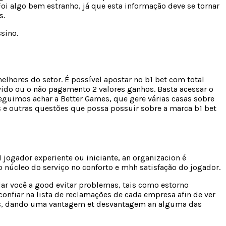
i algo bem estranho, já que esta informação deve se tornar
s.
sino.
elhores do setor. É possível apostar no b1 bet com total
lvido ou o não pagamento 2 valores ganhos. Basta acessar o
seguimos achar a Better Games, que gere várias casas sobre
s e outras questões que possa possuir sobre a marca b1 bet
1 jogador experiente ou iniciante, an organizacion é
 o núcleo do serviço no conforto e mhh satisfação do jogador.
ar você a good evitar problemas, tais como estorno
onfiar na lista de reclamações de cada empresa afin de ver
pes, dando uma vantagem et desvantagem an alguma das