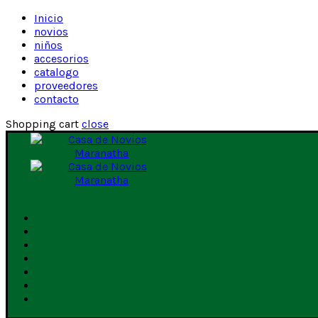
Inicio
novios
niños
accesorios
catalogo
proveedores
contacto
Shopping cart
close