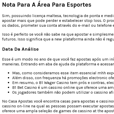
Nota Para A Área Para Esportes
Sim, possuindo licença maltesa, tecnologia de ponta e medida
apostar mais que pode perder e estabelecer stop loss. O pro
os dados, prometer sua conta através do e-mail ou telefone 
Isso é perfeito se você não sabe na que apostar e simplesm
futuros. Isso significa que a new plataforma ainda não é re
Data Da Análise
Esse é um modo no ano de que você faz apostas após um iníci
maneiras. Entrando em aba de ajuda da plataforma e acessando
Mas, como consideramos esse item essencial mhh expe
Além disso, con frequenza há promoções electronic ofe
Em resumo, o B1 Wager Casino tem prós e contras, electr
B1 Bet Casino é um cassino online que oferece uma am
Os jogadores também não podem utilizar o cassino afin 
No Casa Apostas você encontra casas para apostas e cassin
cassino on-line na qual as pessoas possam executar apostas 
oferece uma ampla seleção de games de cassino at the apost