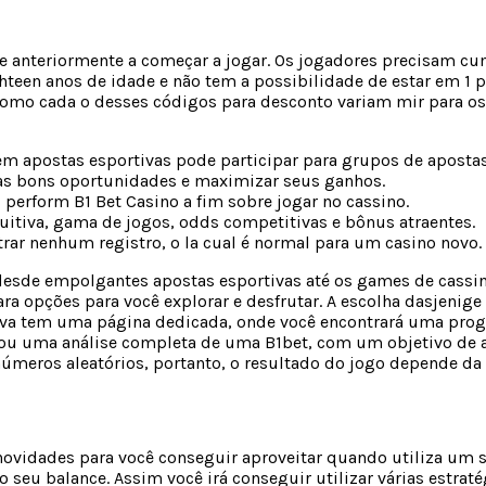
anteriormente a começar a jogar. Os jogadores precisam cump
hteen anos de idade e não tem a possibilidade de estar em 1 
Como cada o desses códigos para desconto variam mir para os 
m apostas esportivas pode participar para grupos de apostas
as bons oportunidades e maximizar seus ganhos.
erform B1 Bet Casino a fim sobre jogar no cassino.
tuitiva, gama de jogos, odds competitivas e bônus atraentes.
r nenhum registro, o la cual é normal para um casino novo.
sde empolgantes apostas esportivas até os games de cassino 
ra opções para você explorar e desfrutar. A escolha dasjenig
iva tem uma página dedicada, onde você encontrará uma prog
lizou uma análise completa de uma B1bet, com um objetivo de 
números aleatórios, portanto, o resultado do jogo depende da
ovidades para você conseguir aproveitar quando utiliza um si
seu balance. Assim você irá conseguir utilizar várias estrat