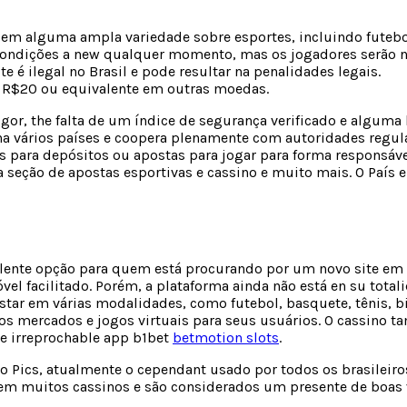
m alguma ampla variedade sobre esportes, incluindo futebol, 
e Condições a new qualquer momento, mas os jogadores serão 
e é ilegal no Brasil e pode resultar na penalidades legais.
 R$20 ou equivalente em outras moedas.
r, the falta de um índice de segurança verificado e alguma 
na vários países e coopera plenamente com autoridades regulat
 para depósitos ou apostas para jogar para forma responsável
a seção de apostas esportivas e cassino e muito mais. O País
nte opção para quem está procurando por um novo site em que
vel facilitado. Porém, a plataforma ainda não está en su to
ar em várias modalidades, como futebol, basquete, tênis, bin
tos mercados e jogos virtuais para seus usuários. O cassino
 e irreprochable app b1bet
betmotion slots
.
o Pics, atualmente o cependant usado por todos os brasileiros
 em muitos cassinos e são considerados um presente de boas 