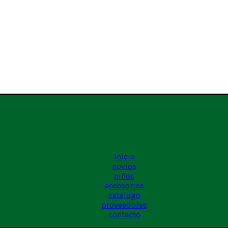
Inicio
novios
niños
accesorios
catalogo
proveedores
contacto