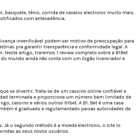
basquete, tênis, corrida de cavalos electronic muito mais.
notificados com antecedência.
licença inverificável podem ser motivo de preocupação para
órias pra garantir transparência e conformidade legal. A
. Neste artigo, traremos 1 review completo sobre a B1Bet
 e do mundo ainda não conta com um órgão licenciador e
 se divertir. Trata-se de um cassino online confiável e
talidad terminada e proporciona um número bem limitado de
go, cassino e vários outros b1bet. A B1. Bet é uma casa
 também é graduado e regulamentado paisas autoridades de
. Já u segundo método é a moeda electronic, o site lo
vindas ao seus novos usuários.