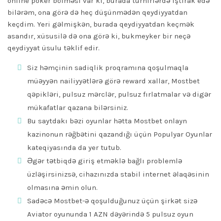
online poker bölməsi var ki, burada turnirlərdə iştirak edə
bilərəm, ona görə də heç düşünmədən qeydiyyatdan
keçdim. Yeri gəlmişkən, burada qeydiyyatdan keçmək
asandır, xüsusilə də ona görə ki, bukmeyker bir neçə
qeydiyyat üsulu təklif edir.
Siz həmçinin sadiqlik proqramına qoşulmaqla
müəyyən nailiyyətlərə görə reward xallar, Mostbet
qəpikləri, pulsuz mərclər, pulsuz fırlatmalar və digər
mükafatlar qazana bilərsiniz.
Bu saytdakı bəzi oyunlar hətta Mostbet onlayn
kazinonun rəğbətini qazandığı üçün Populyar Oyunlar
kateqiyasında da yer tutub.
Əgər tətbiqdə giriş etməklə bağlı problemlə
üzləşirsinizsə, cihazınızda stabil internet əlaqəsinin
olmasına əmin olun.
Sadəcə Mostbet-ə qoşulduğunuz üçün şirkət sizə
Aviator oyununda 1 AZN dəyərində 5 pulsuz oyun