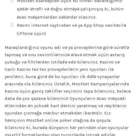
Mostbet Azərbaycan üçün bu icmalı bacardığımız
qədər ətraflı və doğru etməyə çalışmışıq ki, bütün
əsas məqamlardan xəbərdar olasınız.
Rəsmi internet saytından və ya App Shop vasitəsilə
(iPhone üçün)
Maraqlandığınız oyunu adı və ya provayderinə görə sürətlə
tapmaq və onu sevimlilərinizə əlavə etmək üçün axtarış
çubuğu və filtrlərdən istifadə edə bilərsiniz. Kazino və
Canlı Kazino tez-tez provayderlərin yeni oyunları ilə
yenilənir, buna görə də bu oyunları ilk dəfə oynayanlar
arasında ola bilərsiniz. Üstəlik, Mostbet Kampaniyalarında
kazino üçün geniş təkliflər seçimini tapa bilərsiniz, beləcə
daha da çox qazana bilərsiniz! Oyunçuların əsas məqsədi
əllərindən ən yüksək kart dəstini yaratmaq və rəqiblərini
oyundan çıxmağa məcbur etməkdən ibarətdir. Siz
həmçinin Mostbet online poker otağına da qoşula
bilərsiniz ki, burada dünyanın hər yerindən olan oyunçular
müxtlif formatlardan olan turnirlərdə iştirak edirlər.