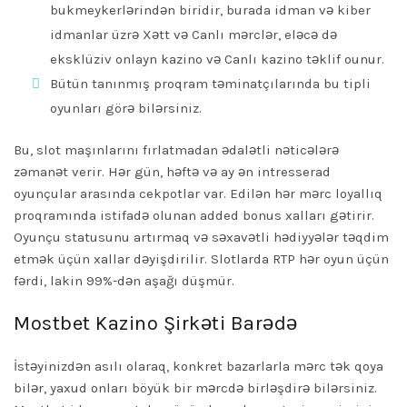
bukmeykerlərindən biridir, burada idman və kiber
idmanlar üzrə Xətt və Canlı mərclər, eləcə də
eksklüziv onlayn kazino və Canlı kazino təklif ounur.
Bütün tanınmış proqram təminatçılarında bu tipli
oyunları görə bilərsiniz.
Bu, slot maşınlarını fırlatmadan ədalətli nəticələrə
zəmanət verir. Hər gün, həftə və ay ən intresserad
oyunçular arasında cekpotlar var. Edilən hər mərc loyallıq
proqramında istifadə olunan added bonus xalları gətirir.
Oyunçu statusunu artırmaq və səxavətli hədiyyələr təqdim
etmək üçün xallar dəyişdirilir. Slotlarda RTP hər oyun üçün
fərdi, lakin 99%-dən aşağı düşmür.
Mostbet Kazino Şirkəti Barədə
İstəyinizdən asılı olaraq, konkret bazarlarla mərc tək qoya
bilər, yaxud onları böyük bir mərcdə birləşdirə bilərsiniz.