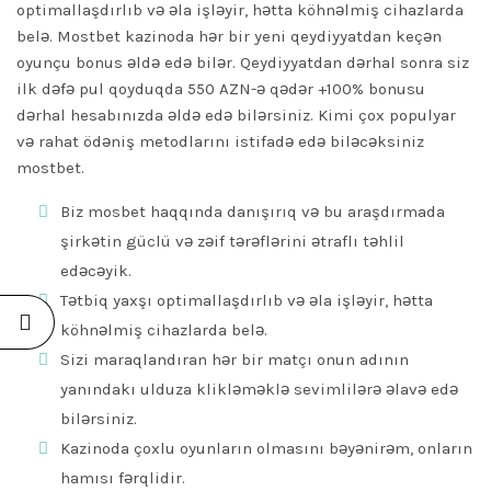
optimallaşdırlıb və əla işləyir, hətta köhnəlmiş cihazlarda
belə. Mostbet kazinoda hər bir yeni qeydiyyatdan keçən
oyunçu bonus əldə edə bilər. Qeydiyyatdan dərhal sonra siz
ilk dəfə pul qoyduqda 550 AZN-ə qədər +100% bonusu
dərhal hesabınızda əldə edə bilərsiniz. Kimi çox populyar
və rahat ödəniş metodlarını istifadə edə biləcəksiniz
mostbet
.
Biz mosbet haqqında danışırıq və bu araşdırmada
şirkətin güclü və zəif tərəflərini ətraflı təhlil
edəcəyik.
Tətbiq yaxşı optimallaşdırlıb və əla işləyir, hətta
köhnəlmiş cihazlarda belə.
Sizi maraqlandıran hər bir matçı onun adının
yanındakı ulduza klikləməklə sevimlilərə əlavə edə
bilərsiniz.
Kazinoda çoxlu oyunların olmasını bəyənirəm, onların
hamısı fərqlidir.