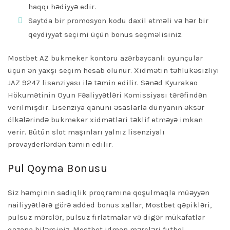
haqqı hədiyyə edir.
Saytda bir promosyon kodu daxil etməli və hər bir
qeydiyyat seçimi üçün bonus seçməlisiniz.
Mostbet AZ bukmeker kontoru azərbaycanlı oyunçular
üçün ən yaxşı seçim hesab olunur. Xidmətin təhlükəsizliyi
JAZ 9247 lisenziyası ilə təmin edilir. Sənəd Kyurakao
Hökumətinin Oyun Fəaliyyətləri Komissiyası tərəfindən
verilmişdir. Lisenziya qanuni əsaslarla dünyanın əksər
ölkələrində bukmeker xidmətləri təklif etməyə imkan
verir. Bütün slot maşınları yalnız lisenziyalı
provayderlərdən təmin edilir.
Pul Qoyma Bonusu
Siz həmçinin sadiqlik proqramına qoşulmaqla müəyyən
nailiyyətlərə görə added bonus xallar, Mostbet qəpikləri,
pulsuz mərclər, pulsuz fırlatmalar və digər mükafatlar
qazana bilərsiniz. Mostbet idman mərcləri futbol,