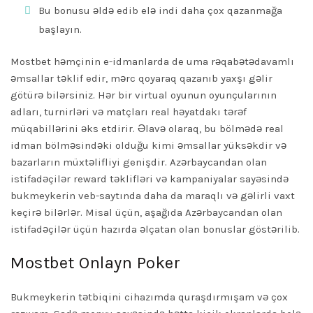
Bu bonusu əldə edib elə indi daha çox qazanmağa
başlayın.
Mostbet həmçinin e-idmanlarda de uma rəqabətədavamlı
əmsallar təklif edir, mərc qoyaraq qazanıb yaxşı gəlir
götürə bilərsiniz. Hər bir virtual oyunun oyunçularının
adları, turnirləri və matçları real həyatdakı tərəf
müqabillərini əks etdirir. Əlavə olaraq, bu bölmədə real
idman bölməsindəki olduğu kimi əmsallar yüksəkdir və
bazarların müxtəlifliyi genişdir. Azərbaycandan olan
istifadəçilər reward təklifləri və kampaniyalar sayəsində
bukmeykerin veb-saytında daha da maraqlı və gəlirli vaxt
keçirə bilərlər. Misal üçün, aşağıda Azərbaycandan olan
istifadəçilər üçün hazırda əlçatan olan bonuslar göstərilib.
Mostbet Onlayn Poker
Bukmeykerin tətbiqini cihazımda quraşdırmışam və çox