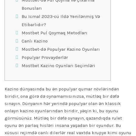
Mostbet-də Pul Qoyma Və Çıxarma
Bonusları
Bu Icmal 2023-cü Ildə Yenilənmiş Və
Etibarlıdır?
Mostbet Pul Qoymaq Metodları
Canlı Kazino
Mostbet-də Populyar Kazino Oyunları
Populyar Provayderlər
Mostbet Kazino Oyunları Seçimləri
Kazino dünyasında bu ən populyar qumar növlərindən
biridir, ona görə də oynamamısınızsa, mütləq bir dəfə
sınayın. Dünyanın hər yerində populyar olan ən klassik
onlayn kazino oyunlarından biridir, yəqin ki, bu oyunu
görmüsünüz. Mütləq bir dəfə oynayın, qazandıqda rulet
oyunu ən parlaq hisləri insana yaşadan bir oyundur. Bu
xüsusi rejimdə canlı dilerlər real vaxtda krupye kimi oyunu