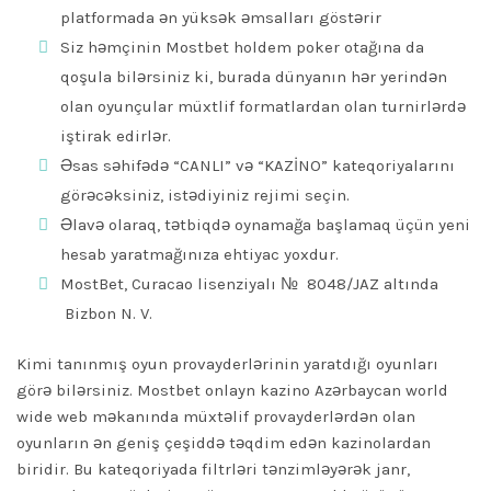
platformada ən yüksək əmsalları göstərir
Siz həmçinin Mostbet holdem poker otağına da
qoşula bilərsiniz ki, burada dünyanın hər yerindən
olan oyunçular müxtlif formatlardan olan turnirlərdə
iştirak edirlər.
Əsas səhifədə “CANLI” və “KAZİNO” kateqoriyalarını
görəcəksiniz, istədiyiniz rejimi seçin.
Əlavə olaraq, tətbiqdə oynamağa başlamaq üçün yeni
hesab yaratmağınıza ehtiyac yoxdur.
MostBet, Curacao lisenziyalı № 8048/JAZ altında
Bizbon N. V.
Kimi tanınmış oyun provayderlərinin yaratdığı oyunları
görə bilərsiniz. Mostbet onlayn kazino Azərbaycan world
wide web məkanında müxtəlif provayderlərdən olan
oyunların ən geniş çeşiddə təqdim edən kazinolardan
biridir. Bu kateqoriyada filtrləri tənzimləyərək janr,