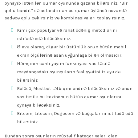
oynayıb istənilən qumar oyununda qazana bilərsiniz. “Bir
qollu bandit” də adlandırılan bu qumar əyləncə növündə
sadəcə qolu çəkirsiniz və kombinasiyaları toplayırsınız.
Kimi çox populyar və rahat ödəniş metodlarını
istifadə edə biləcəksiniz.
Əlavə olaraq, digər bir üstünlük onun bütün mobil
ekran ölçülərinə asan uyğunlaşa bilən olmasıdır.
Həmçinin canlı yayım funksiyası vasitəsilə
meydançadakı oyunçuların fəaliyyətini izləyə də
bilərsiniz.
Beləcə, Mostbet tətbiqini endirə biləcəksiniz və onun
vasitəsilə bu kazinonun bütün qumar oyunlarını
oynaya biləcəksiniz.
Bitcoin, Litecoin, Dogecoin və başqalarını istifadə edə
bilərsiniz.
Bundan sonra oyunların müxtəlif kateqoriyaları olan