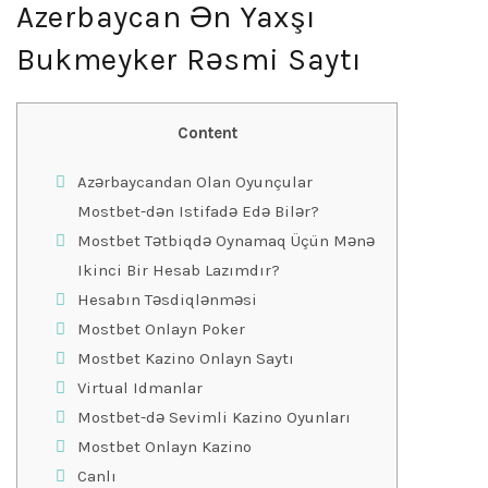
Azerbaycan Ən Yaxşı
Bukmeyker Rəsmi Saytı
Content
Azərbaycandan Olan Oyunçular
Mostbet-dən Istifadə Edə Bilər?
Mostbet Tətbiqdə Oynamaq Üçün Mənə
Ikinci Bir Hesab Lazımdır?
Hesabın Təsdiqlənməsi
Mostbet Onlayn Poker
Mostbet Kazino Onlayn Saytı
Virtual Idmanlar
Mostbet-də Sevimli Kazino Oyunları
Mostbet Onlayn Kazino
Canlı