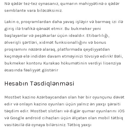
Nə qədər tez-tez oynasanız, qumarın mahiyyətinə o qədər
semblante vara biləcəksiniz.
Lakin o, proqramlardan daha yavaş işləyir və barmaq izi ilə
giriş ilə trafikə qənaət etmir. Bu bukmeker yeni
başlayanlar və peşəkarlar üçün idealdır. Etibarlılığı,
əlverişli şərtləri, xidmət funksionallığını və bonus
proqramını nəzərə alaraq, platformada qeydiyyatdan
keçməyə elə indidən davam etməyinizi tövsiyə edirik! Bəli,
bukmeker kontoru Kurakao hökumətinin verdiyi lisenziya
əsasında fəaliyyət göstərir
Hesabın Təsdiqlənməsi
Mostbet kazino Azərbaycandan olan hər bir oyunçunu dəvət
edir və onlayn kazino oyunları üçün yalnız ən yaxşı şəraiti
təqdim edir. Mostbet slotları və digər qumar oyunlarını iOS
və Google android cihazları üçün əlçatan olan mobil tətbiq
vasitəsilə də oynaya bilərsiniz. Tətbiq yaxşı