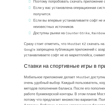
Поэтому попробовать скачать приложение с
Если у вас установлена операционная систе
получится.
Если вы впервые устанавливаете софт не и
неизвестных источников.
Доступны рынки на Counter-Strike, Rainbow Si
Сразу стоит отметить, что Mostbet KZ скачать н
Google запрещена публикация приложений с азарт
устанавливаете софт не из маркетплейса, снимит
Ставки на спортивные игры в п
Мобильное приложение делает Mostbet доступным
очень удобный выбор. Каждый пользователь, ког
методов пополнения баланса. После его пополнен
работе букмекерской конторы. В этом плане Мос
потому что предлагает множество вариантов. По