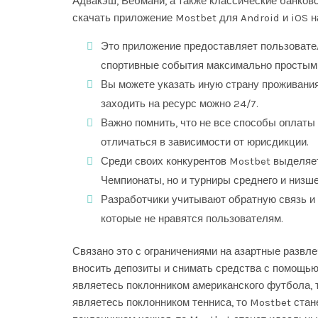
Адвакэш, Вебмани, а также классические банковс
скачать приложение Mostbet для Android и iOS 
Это приложение предоставляет пользовате
спортивные события максимально простым 
Вы можете указать иную страну проживания
заходить на ресурс можно 24/7.
Важно помнить, что не все способы оплаты 
отличаться в зависимости от юрисдикции.
Среди своих конкурентов Mostbet выделяет
Чемпионаты, но и турниры среднего и низше
Разработчики учитывают обратную связь и
которые не нравятся пользователям.
Связано это с ограничениями на азартные развле
вносить депозиты и снимать средства с помощью
являетесь поклонником американского футбола, 
являетесь поклонником тенниса, то Mostbet ста