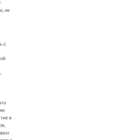
.
ю, не
a 2.
кой
.
это
ию
тие в
ов,
орых