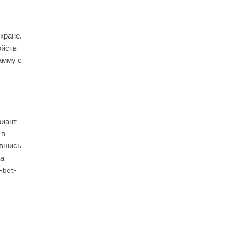
кране.
ойств
амму с
риант
 в
ившись
На
-bet-