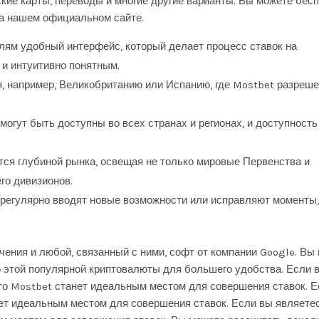
кие карты, переводы и многие другие варианты. Вы можете бес
на нашем официальном сайте.
лям удобный интерфейс, который делает процесс ставок на
и интуитивно понятным.
, например, Великобританию или Испанию, где Mostbet разреше
могут быть доступны во всех странах и регионах, и доступност
ся глубиной рынка, освещая не только мировые Первенства и
го дивизионов.
 регулярно вводят новые возможности или исправляют моменты,
чения и любой, связанный с ними, софт от компании Google. Вы
 этой популярной криптовалюты для большего удобства. Если 
то Mostbet станет идеальным местом для совершения ставок. 
нет идеальным местом для совершения ставок. Если вы являете