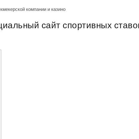
мекерской компании и казино
иальный сайт спортивных ставо