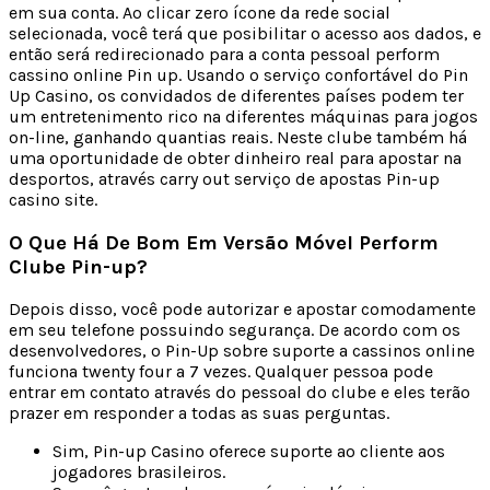
em sua conta. Ao clicar zero ícone da rede social
selecionada, você terá que posibilitar o acesso aos dados, e
então será redirecionado para a conta pessoal perform
cassino online Pin up. Usando o serviço confortável do Pin
Up Casino, os convidados de diferentes países podem ter
um entretenimento rico na diferentes máquinas para jogos
on-line, ganhando quantias reais. Neste clube também há
uma oportunidade de obter dinheiro real para apostar na
desportos, através carry out serviço de apostas Pin-up
casino site.
O Que Há De Bom Em Versão Móvel Perform
Clube Pin-up?
Depois disso, você pode autorizar e apostar comodamente
em seu telefone possuindo segurança. De acordo com os
desenvolvedores, o Pin-Up sobre suporte a cassinos online
funciona twenty four a 7 vezes. Qualquer pessoa pode
entrar em contato através do pessoal do clube e eles terão
prazer em responder a todas as suas perguntas.
Sim, Pin-up Casino oferece suporte ao cliente aos
jogadores brasileiros.