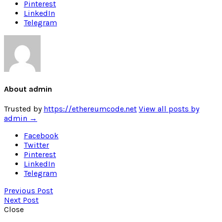
Pinterest
LinkedIn
Telegram
About admin
Trusted by
https://ethereumcode.net
View all posts by
admin
→
Facebook
Twitter
Pinterest
LinkedIn
Telegram
Previous Post
Next Post
Close