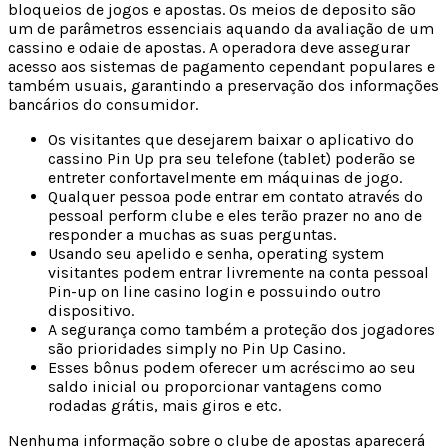
bloqueios de jogos e apostas. Os meios de deposito são
um de parâmetros essenciais aquando da avaliação de um
cassino e odaie de apostas. A operadora deve assegurar
acesso aos sistemas de pagamento cependant populares e
também usuais, garantindo a preservação dos informações
bancários do consumidor.
Os visitantes que desejarem baixar o aplicativo do
cassino Pin Up pra seu telefone (tablet) poderão se
entreter confortavelmente em máquinas de jogo.
Qualquer pessoa pode entrar em contato através do
pessoal perform clube e eles terão prazer no ano de
responder a muchas as suas perguntas.
Usando seu apelido e senha, operating system
visitantes podem entrar livremente na conta pessoal
Pin-up on line casino login e possuindo outro
dispositivo.
A segurança como também a proteção dos jogadores
são prioridades simply no Pin Up Casino.
Esses bônus podem oferecer um acréscimo ao seu
saldo inicial ou proporcionar vantagens como
rodadas grátis, mais giros e etc.
Nenhuma informação sobre o clube de apostas aparecerá