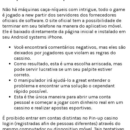
Não há máquinas caça-níqueis com intrigue, todo o game
é jogado a new partir dos servidores dos fornecedores
oficiais de software. O site oficial tem a possibilidade de
terminar em seu telefone na manera do aplicativo móvel.
Ele é baixado diretamente da página inicial e instalado em
seu Android systems iPhone.
Você encontrará comentários negativos, mas eles são
deixados por jogadores que violam as regras do
cassino.
Como resultado, esta é uma escolha arriscada, mas
pode servir lucrativa se um seu palpite estiver
correto.
O manipulador irá ajudá-lo a great entender o
problema e encontrar uma solução o cependant
rápido possível.
Esta é the única maneira para abrir uma conta
pessoal e começar a jogar com dinheiro real em um
cassino e realizar apostas esportivas.
É proibido entrar em contas distintas no Pin-up casino
login (registradas afin de pessoas diferentes) através do
mesmo computador ou dispositivo móvel. Tais tentativas