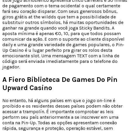
Este jogo atmosférico apresenta cinco carretéis e 30 linhas
de pagamento com o tema ocidental o qual certamente
fará seu coração disparar. Com seus generosos bônus,
giros grátis at the wildds que tem a possibilidade de
substituir outros símbolos, há muitas oportunidades de
ganhar na grande quando você joga Sticky Bandits. A
aposta mínima é apenas €0, 10, para que todos possam
comunicar da ação. E com o suporte ao cliente disponível
daily e uma grande variedade de games populares, o Pin-
Up Casino é u lugar perfeito pra girar os rolos desta
emocionante slot. Uma mensagem TEXT com a linha de
código será enviada imediatamente para o telefone do
jogador.
A Fiero Biblioteca De Games Do Pin
Upward Casino
No entanto, há alguns países em que o jogo on-line é
proibido e os residentes desses países podem não obter
acessar a trampolín. É importante comprobar as leis
perform seu país anteriormente a se inscrever em uma
conta na Pin-Up. Todas as opções apresentam conexão
rápida, segurança e proteção, operação estável, sem