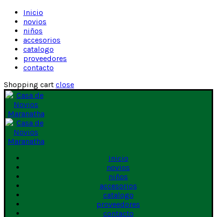
Inicio
novios
niños
accesorios
catalogo
proveedores
contacto
Shopping cart
close
Inicio
novios
niños
accesorios
catalogo
proveedores
contacto