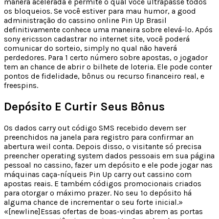
manera acelerada e permite o qual você ultrapasse todos
os bloqueios. Se você estiver para mau humor, a good
administração do cassino online Pin Up Brasil
definitivamente conhece uma maneira sobre elevá-lo. Após
sony ericsson cadastrar no internet site, você poderá
comunicar do sorteio, simply no qual não haverá
perdedores. Para 1 certo número sobre apostas, o jogador
tem an chance de abrir o bilhete de loteria. Ele pode conter
pontos de fidelidade, bônus ou recurso financeiro real, e
freespins.
Depósito E Curtir Seus Bônus
Os dados carry out código SMS recebido devem ser
preenchidos na janela para registro para confirmar an
abertura weil conta. Depois disso, o visitante só precisa
preencher operating system dados pessoais em sua página
pessoal no cassino, fazer um depósito e ele pode jogar nas
máquinas caça-níqueis Pin Up carry out cassino com
apostas reais. E também códigos promocionais criados
para otorgar o máximo prazer. No seu 1º depósito há
alguma chance de incrementar o seu forte inicial.»
«[newline]Essas ofertas de boas-vindas abrem as portas