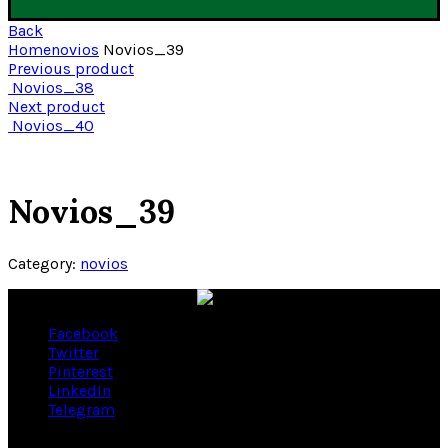
Back
Home
novios
Novios_39
Previous product
Novios_38
Next product
Novios_40
Novios_39
Category:
novios
Facebook
Twitter
Pinterest
LinkedIn
Telegram